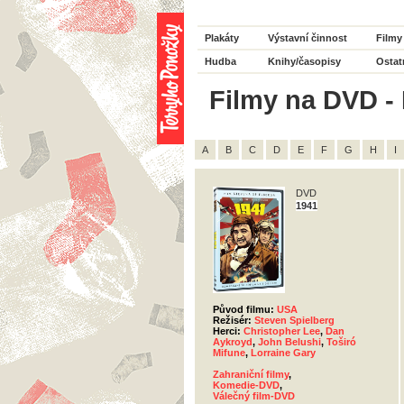
Plakáty
Výstavní činnost
Filmy
Hudba
Knihy/časopisy
Ostat
Filmy na DVD - 
A
B
C
D
E
F
G
H
I
DVD
1941
Původ filmu:
USA
Režisér:
Steven Spielberg
Herci:
Christopher Lee
,
Dan
Aykroyd
,
John Belushi
,
Toširó
Mifune
,
Lorraine Gary
Zahraniční filmy
,
Komedie-DVD
,
Válečný film-DVD