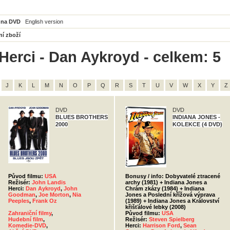
 na DVD
English version
ní zboží
Herci - Dan Aykroyd - celkem: 5
J
K
L
M
N
O
P
Q
R
S
T
U
V
W
X
Y
Z
DVD
DVD
BLUES BROTHERS
INDIANA JONES -
2000
KOLEKCE (4 DVD)
Původ filmu:
USA
Bonusy / info: Dobyvatelé ztracené
Režisér:
John Landis
archy (1981) + Indiana Jones a
Herci:
Dan Aykroyd
,
John
Chrám zkázy (1984) + Indiana
Goodman
,
Joe Morton
,
Nia
Jones a Poslední křížová výprava
Peeples
,
Frank Oz
(1989) + Indiana Jones a Království
křišťálové lebky (2008)
Zahraniční filmy
,
Původ filmu:
USA
Hudební film
,
Režisér:
Steven Spielberg
Komedie-DVD
,
Herci:
Harrison Ford
,
Sean