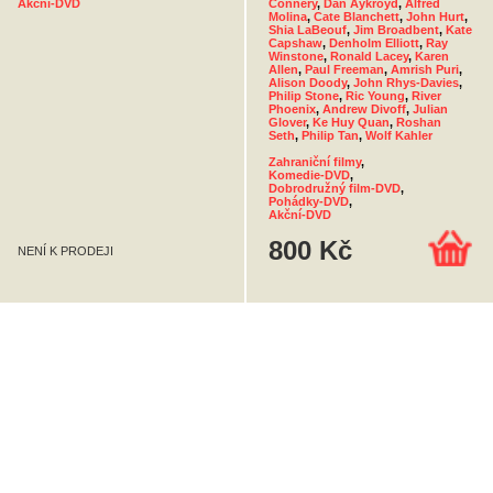
Akční-DVD
Connery
,
Dan Aykroyd
,
Alfred
Molina
,
Cate Blanchett
,
John Hurt
,
Shia LaBeouf
,
Jim Broadbent
,
Kate
Capshaw
,
Denholm Elliott
,
Ray
Winstone
,
Ronald Lacey
,
Karen
Allen
,
Paul Freeman
,
Amrish Puri
,
Alison Doody
,
John Rhys-Davies
,
Philip Stone
,
Ric Young
,
River
Phoenix
,
Andrew Divoff
,
Julian
Glover
,
Ke Huy Quan
,
Roshan
Seth
,
Philip Tan
,
Wolf Kahler
Zahraniční filmy
,
Komedie-DVD
,
Dobrodružný film-DVD
,
Pohádky-DVD
,
Akční-DVD
800 Kč
NENÍ K PRODEJI