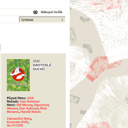
Nákupní košík
DVD
KROTITELÉ
DUCHŮ
Původ filmu:
USA
Režisér:
Ivan Reitman
Herci:
Bill Murray
,
Sigourney
Weaver
,
Dan Aykroyd
,
Rick
Moranis
,
Harold Ramis
Zahraniční filmy
,
Komedie-DVD
,
Sci-Fi-DVD