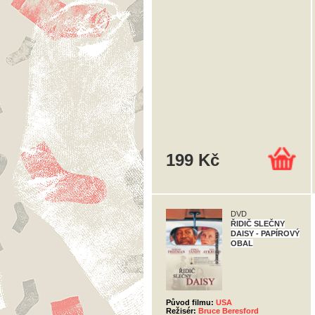
199 Kč
DVD
ŘIDIČ SLEČNY
DAISY - PAPÍROVÝ
OBAL
Původ filmu:
USA
Režisér:
Bruce Beresford