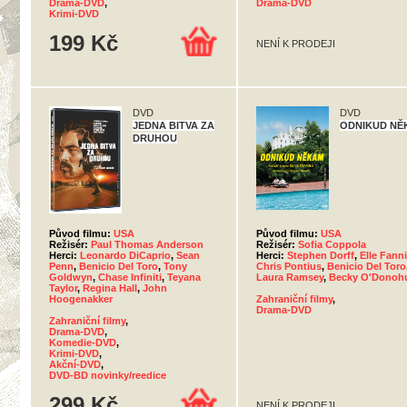
Drama-DVD
,
Drama-DVD
Krimi-DVD
199 Kč
NENÍ K PRODEJI
DVD
DVD
JEDNA BITVA ZA
ODNIKUD NĚ
DRUHOU
Původ filmu:
USA
Původ filmu:
USA
Režisér:
Paul Thomas Anderson
Režisér:
Sofia Coppola
Herci:
Leonardo DiCaprio
,
Sean
Herci:
Stephen Dorff
,
Elle Fann
Penn
,
Benicio Del Toro
,
Tony
Chris Pontius
,
Benicio Del Toro
Goldwyn
,
Chase Infiniti
,
Teyana
Laura Ramsey
,
Becky O'Donoh
Taylor
,
Regina Hall
,
John
Hoogenakker
Zahraniční filmy
,
Drama-DVD
Zahraniční filmy
,
Drama-DVD
,
Komedie-DVD
,
Krimi-DVD
,
Akční-DVD
,
DVD-BD novinky/reedice
299 Kč
NENÍ K PRODEJI