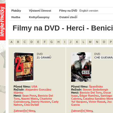
Plakáty
Výstavní činnost
Filmy na DVD
English version
Hudba
Knihy/časopisy
Ostatní zboží
Filmy na DVD - Herci - Benic
A
B
C
D
E
F
G
H
I
J
K
L
M
N
O
P
DVD
DVD
21 GRAMŮ
CHE GUEVAR
Původ filmu:
USA
Původ filmu:
Španělsko
Režisér:
Alejandro González
Režisér:
Steven Soderbergh
Iñárritu
Herci:
Benicio Del Toro
,
Oscar
Herci:
Sean Penn
,
Benicio Del
Isaac
,
Édgar Ramírez
,
Santiago
Toro
,
Naomi Watts
,
Charlotte
Cabrera
,
Catalina Sandino Mor
Gainsbourg
,
Danny Huston
,
Carly
Yul Vazquez
,
Victor Rasuk
,
Jsu
Nahon
,
Clea DuVall
Garcia
Zahraniční filmy
,
Zahraniční filmy
,