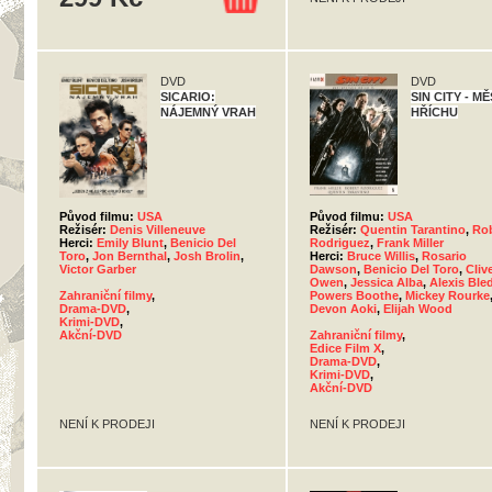
DVD
DVD
SICARIO:
SIN CITY - M
NÁJEMNÝ VRAH
HŘÍCHU
Původ filmu:
USA
Původ filmu:
USA
Režisér:
Denis Villeneuve
Režisér:
Quentin Tarantino
,
Rob
Herci:
Emily Blunt
,
Benicio Del
Rodriguez
,
Frank Miller
Toro
,
Jon Bernthal
,
Josh Brolin
,
Herci:
Bruce Willis
,
Rosario
Victor Garber
Dawson
,
Benicio Del Toro
,
Cliv
Owen
,
Jessica Alba
,
Alexis Ble
Zahraniční filmy
,
Powers Boothe
,
Mickey Rourke
Drama-DVD
,
Devon Aoki
,
Elijah Wood
Krimi-DVD
,
Akční-DVD
Zahraniční filmy
,
Edice Film X
,
Drama-DVD
,
Krimi-DVD
,
Akční-DVD
NENÍ K PRODEJI
NENÍ K PRODEJI