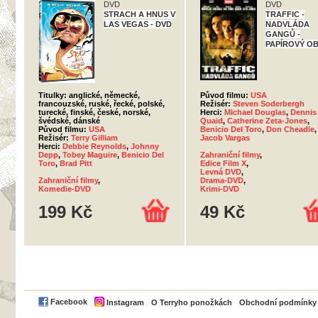
DVD
DVD
STRACH A HNUS V
TRAFFIC -
LAS VEGAS - DVD
NADVLÁDA
GANGŮ -
PAPÍROVÝ O
Titulky: anglické, německé,
Původ filmu:
USA
francouzské, ruské, řecké, polské,
Režisér:
Steven Soderbergh
turecké, finské, české, norské,
Herci:
Michael Douglas
,
Dennis
švédské, dánské
Quaid
,
Catherine Zeta-Jones
,
Původ filmu:
USA
Benicio Del Toro
,
Don Cheadle
,
Režisér:
Terry Gilliam
Jacob Vargas
Herci:
Debbie Reynolds
,
Johnny
Depp
,
Tobey Maguire
,
Benicio Del
Zahraniční filmy
,
Toro
,
Brad Pitt
Edice Film X
,
Levná DVD
,
Zahraniční filmy
,
Drama-DVD
,
Komedie-DVD
Krimi-DVD
199 Kč
49 Kč
PayPal
Facebook
Instagram
O Terryho ponožkách
Obchodní podmínky