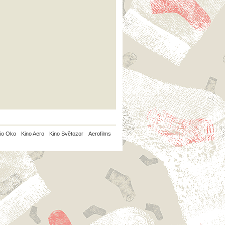
io Oko
Kino Aero
Kino Světozor
Aerofilms