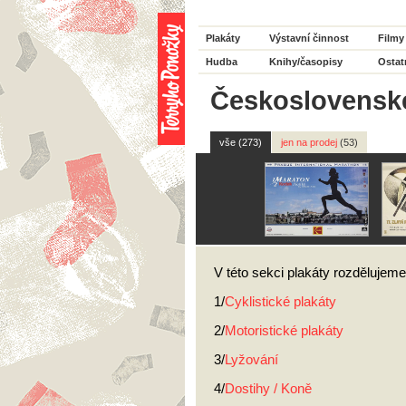
Plakáty
Výstavní činnost
Filmy
Hudba
Knihy/časopisy
Ostat
Československé
vše (273)
jen na prodej
(53)
V této sekci plakáty rozdělujeme
1/
Cyklistické plakáty
2/
Motoristické plakáty
3/
Lyžování
4/
Dostihy / Koně