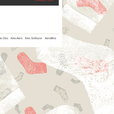
io Oko
Kino Aero
Kino Světozor
Aerofilms