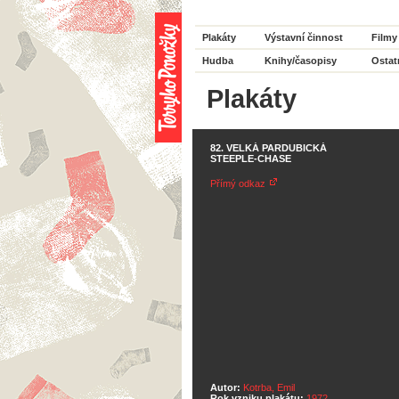
Plakáty
Výstavní činnost
Filmy
Hudba
Knihy/časopisy
Ostat
Plakáty
82. VELKÁ PARDUBICKÁ
STEEPLE-CHASE
Přímý odkaz
Autor:
Kotrba, Emil
Rok vzniku plakátu:
1972