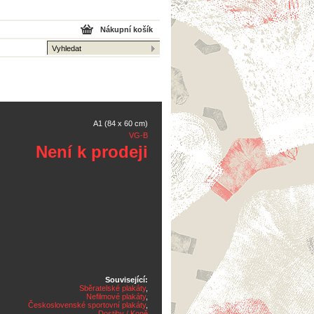
Nákupní košík
A1 (84 x 60 cm)
VG-B
Není k prodeji
Související:
Sběratelské plakáty
,
Nefilmové plakáty
,
Československé sportovní plakáty
,
Dostihy / Koně