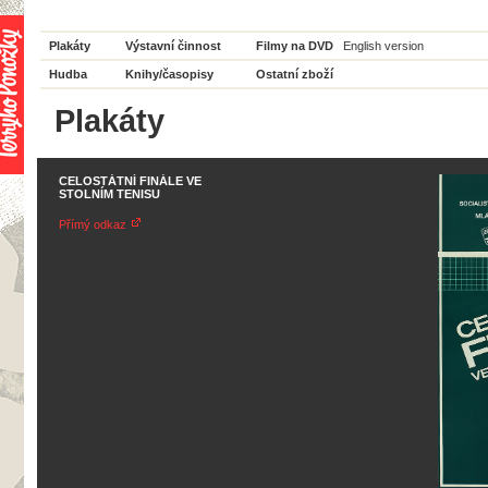
Plakáty
Výstavní činnost
Filmy na DVD
English version
Hudba
Knihy/časopisy
Ostatní zboží
Plakáty
CELOSTÁTNÍ FINÁLE VE
STOLNÍM TENISU
Přímý odkaz