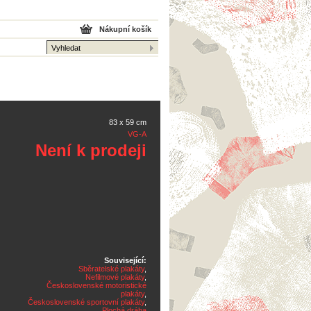
Nákupní košík
83 x 59 cm
VG-A
Není k prodeji
Související:
Sběratelské plakáty
,
Nefilmové plakáty
,
Československé motoristické
plakáty
,
Československé sportovní plakáty
,
Plochá dráha