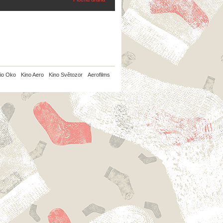
io Oko
Kino Aero
Kino Světozor
Aerofilms