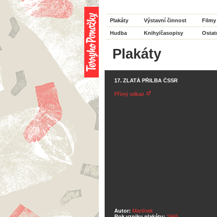
Plakáty
Výstavní činnost
Filmy
Hudba
Knihy/časopisy
Ostat
Plakáty
17. ZLATÁ PŘILBA ČSSR
Přímý odkaz
Autor:
Martínek
Rok vzniku plakátu:
1965