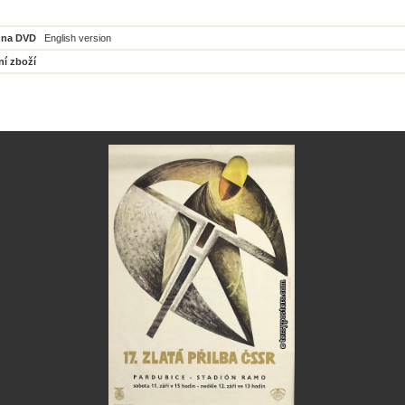
 na DVD
English version
ní zboží