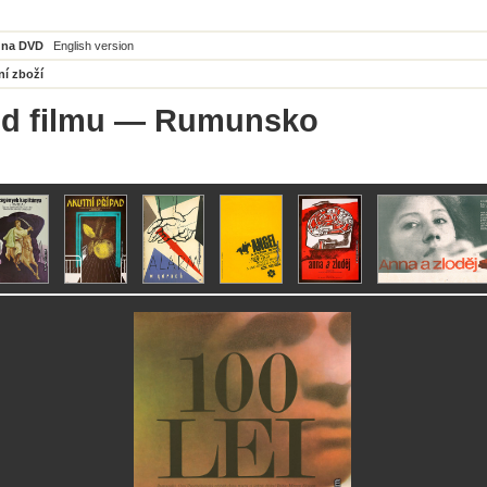
 na DVD
English version
ní zboží
d filmu
— Rumunsko