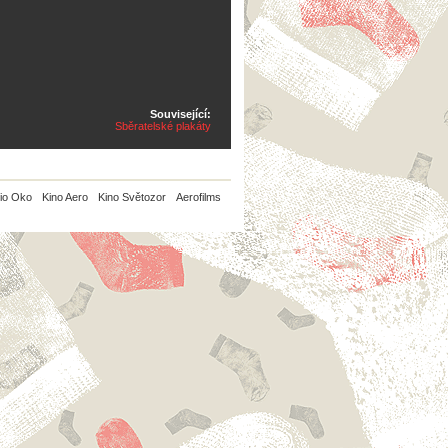
Související:
Sběratelské plakáty
io Oko
Kino Aero
Kino Světozor
Aerofilms