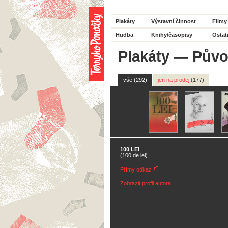
Plakáty
Výstavní činnost
Filmy
Hudba
Knihy/časopisy
Ostat
Plakáty
—
Půvo
vše (292)
jen na prodej
(177)
100 LEI
(100 de lei)
Přímý odkaz
Zobrazit profil autora