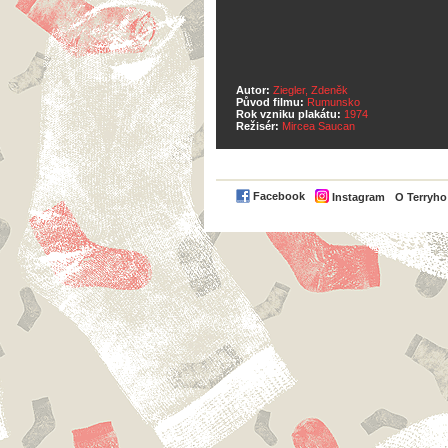
Autor:
Ziegler, Zdeněk
Původ filmu:
Rumunsko
Rok vzniku plakátu:
1974
Režisér:
Mircea Saucan
Facebook
Instagram
O Terryh