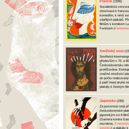
Francie
(1596)
Socialistická cenzura
shovívavá k franco
komediím, k nimž exi
zdařilých plakátů. P
filmům s komikem Lu
Funésem (
Fantomas
Sovětský svaz
(2
Sovětská kinematogr
především v 70. a 80
Československu siln
protěžována. Existuje
značné množství pla
do počtu realizovan
jí patří hned druhé m
plakáty k českým fil
Japonsko
(299)
Za pozornost stojí 
československé plak
japonským sci-fi fil
(Gamera kontra Gao
neznáma,
X-nestvůr
vesmíru
) a plakáty k