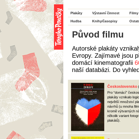
Plakáty
Výstavní činnost
Filmy
Hudba
Knihy/časopisy
Ostat
Původ filmu
Autorské plakáty vznika
Evropy. Zajímavé jsou 
domácí kinematografii
6
naší databázi. Do vyhle
Československo
Pro “domácí” česko
plakáty vznikalo logi
největší množství p
návrhů (u mnoha film
kromě výtvarných ná
několik variant fotog
plakátů).