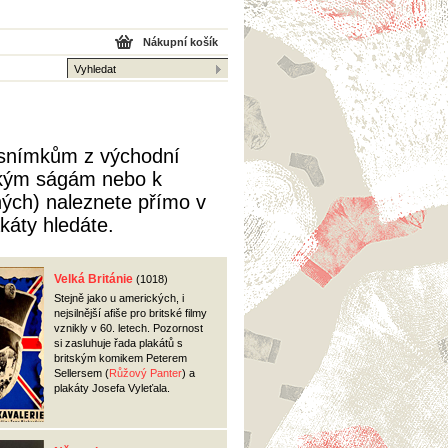
Nákupní košík
k snímkům z východní
ským ságám nebo k
ných) naleznete přímo v
káty hledáte.
Velká Británie
(1018)
Stejně jako u amerických, i
nejsilnější afiše pro britské filmy
vznikly v 60. letech. Pozornost
si zasluhuje řada plakátů s
britským komikem Peterem
Sellersem (
Růžový Panter
) a
plakáty Josefa Vyleťala.