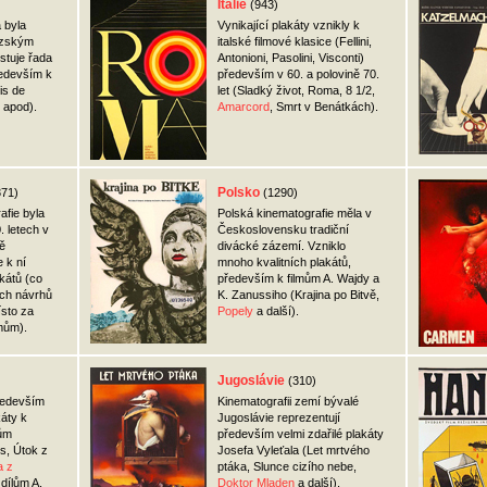
Itálie
(943)
 byla
Vynikající plakáty vznikly k
uzským
italské filmové klasice (Fellini,
stuje řada
Antonioni, Pasolini, Visconti)
ředevším k
především v 60. a polovině 70.
is de
let (Sladký život, Roma, 8 1/2,
apod).
Amarcord
, Smrt v Benátkách).
Polsko
371)
(1290)
afie byla
Polská kinematografie měla v
. letech v
Československu tradiční
ě
divácké zázemí. Vzniklo
 k ní
mnoho kvalitních plakátů,
kátů (co
především k filmům A. Wajdy a
ých návrhů
K. Zanussiho (Krajina po Bitvě,
ísto za
Popely
a další).
mům).
Jugoslávie
(310)
především
Kinematografii zemí bývalé
áty k
Jugoslávie reprezentují
mům
především velmi zdařilé plakáty
s, Útok z
Josefa Vyleťala (Let mrtvého
a z
ptáka, Slunce cizího nebe,
 dílům A.
Doktor Mladen
a další).