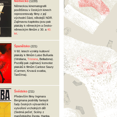
Německo
(1220)
Německou kinematografii
povětšinou v českých kinech
reprezentovaly filmy z její
východní části, někdejší
NDR
.
Zajímavou kapitolou jsou pak
plakáty k německým a česko-
německým filmům z 30. a
40.
let
.
Španělsko
(221)
V 60. letech vznikly kultovní
plakáty k filmům Luise Buňuela
(Viridiana,
Tristana
, Belladona).
Později pak zajímavý konvolut
plakátů k filmům Carlose Saury
(Carmen, Krvavá svatba,
Tančírna).
Švédsko
(211)
Především filmy Ingmara
Bergmana podnítily fantazii
řady českých výtvarníků k
vytvoření vrcholných děl
(Sedmá pečeť, Scény z
manželského života, Hanba,