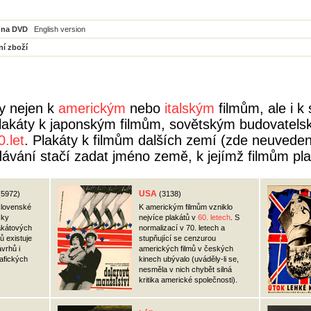
 na DVD
English version
ní zboží
ly nejen k
americkým
nebo
italským
filmům, ale i 
plakáty k japonským filmům, sovětským budovatel
0.let
. Plakáty k filmům dalších zemí (zde neuvede
dávání stačí zadat jméno země, k jejímž filmům pla
USA
(5972)
(3138)
slovenské
K americkým filmům vzniklo
cky
nejvíce plakátů v
60. letech
. S
lakátových
normalizací v 70. letech a
ů existuje
stupňující se cenzurou
vrhů i
amerických filmů v českých
rafických
kinech ubývalo (uváděly-li se,
nesměla v nich chybět silná
kritika americké společnosti).