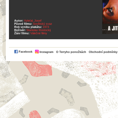
Autor:
Vyleťal, Josef
Původ filmu:
Sovětský svaz
Rok vzniku plakátu:
1973
Režisér:
Stanislav Rostockij
Žánr filmu:
Válečné filmy
PayPal
Facebook
Instagram
O Terryho ponožkách
Obchodní podmínky