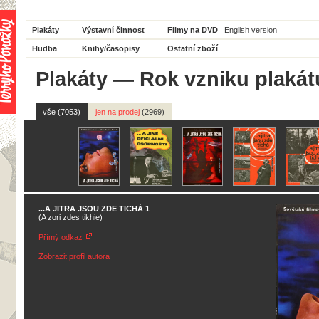
Plakáty
Výstavní činnost
Filmy na DVD
English version
Hudba
Knihy/časopisy
Ostatní zboží
Plakáty
—
Rok vzniku plakát
vše (7053)
jen na prodej
(2969)
...A JITRA JSOU ZDE TICHÁ 1
(A zori zdes tikhie)
Přímý odkaz
Zobrazit profil autora