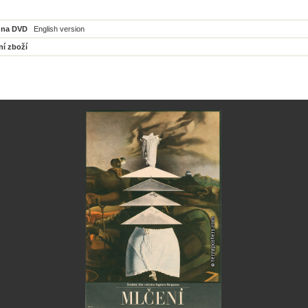
 na DVD
English version
ní zboží