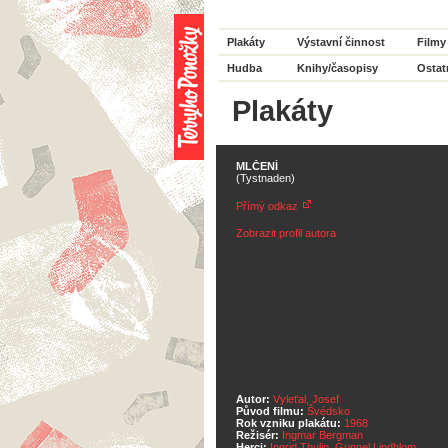
Plakáty
Výstavní činnost
Filmy
Hudba
Knihy/časopisy
Ostat
Plakáty
MLČENÍ
(Tystnaden)
Přímý odkaz
Zobrazit profil autora
Autor:
Vyleťal, Josef
Původ filmu:
Švédsko
Rok vzniku plakátu:
1968
Režisér:
Ingmar Bergman
Herci:
Ingrid Thulin
,
Gunnel Lindblom