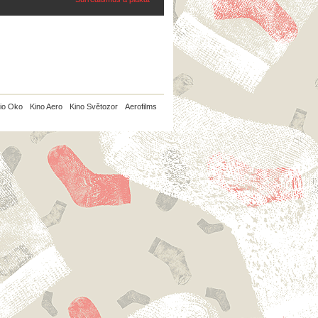
io Oko
Kino Aero
Kino Světozor
Aerofilms