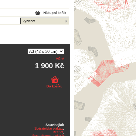
Nákupní košík
VG-A
1 900 Kč
Do košíku
Související:
Sběratelské plakáty
,
Best of
,
Surrealismus a plakát