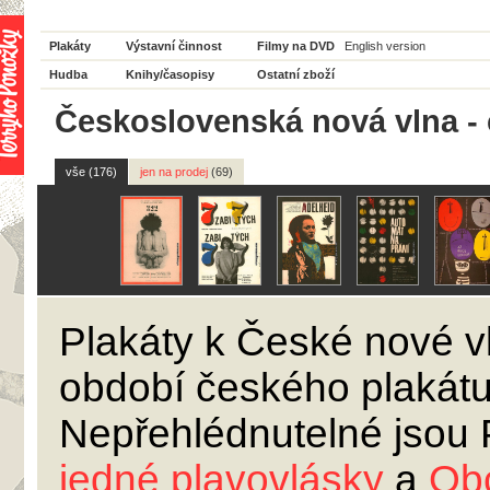
Plakáty
Výstavní činnost
Filmy na DVD
English version
Hudba
Knihy/časopisy
Ostatní zboží
Československá nová vlna - 
vše (176)
jen na prodej
(69)
Plakáty k České nové v
období českého plakátu,
Nepřehlédnutelné jsou 
jedné plavovlásky
a
Ob