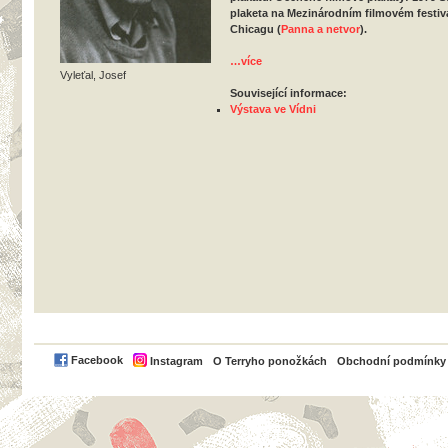
plaketa na Mezinárodním filmovém festiv
Chicagu (
Panna a netvor
).
…více
Vyleťal, Josef
Související informace:
Výstava ve Vídni
PayPal
Facebook
Instagram
O Terryho ponožkách
Obchodní podmínky