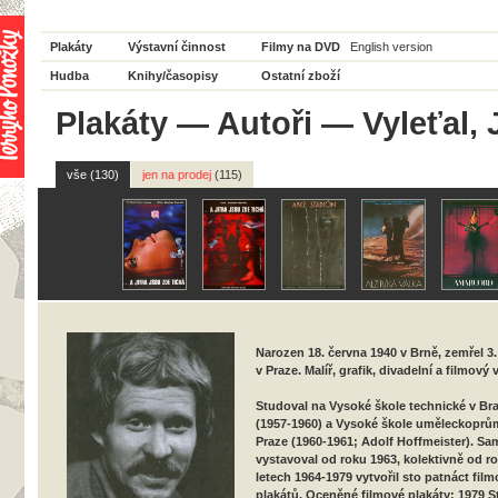
Plakáty
Výstavní činnost
Filmy na DVD
English version
Hudba
Knihy/časopisy
Ostatní zboží
Plakáty
—
Autoři
— Vyleťal, 
vše (130)
jen na prodej
(115)
Narozen 18. června 1940 v Brně, zemřel 3
v Praze. Malíř, grafik, divadelní a filmový 
Studoval na Vysoké škole technické v Bra
(1957-1960) a Vysoké škole uměleckoprů
Praze (1960-1961; Adolf Hoffmeister). S
vystavoval od roku 1963, kolektivně od ro
letech 1964-1979 vytvořil sto patnáct fil
plakátů. Oceněné filmové plakáty: 1979 S