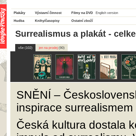
Plakáty
Výstavní činnost
Filmy na DVD
English version
Hudba
Knihy/časopisy
Ostatní zboží
Surrealismus a plakát - celk
vše (102)
jen na prodej
(90)
SNĚNÍ – Československý
inspirace surrealismem
Česká kultura dostala k