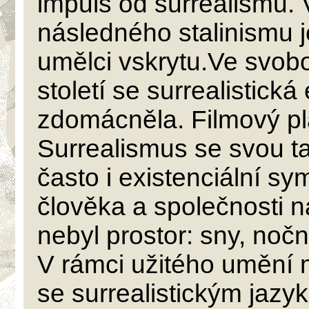
impuls od surrealismu. 
následného stalinismu je
umělci vskrytu.Ve svobo
století se surrealistická
zdomácněla. Filmový pl
Surrealismus se svou 
často i existenciální sy
člověka a společnosti na
nebyl prostor: sny, nočn
V rámci užitého umění m
se surrealistickým jaz