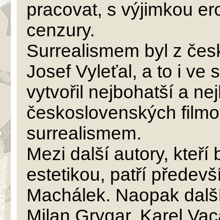
pracovat, s výjimkou ero
cenzury.
Surrealismem byl z česk
Josef Vyleťal, a to i ve
vytvořil nejbohatší a nej
československých filmo
surrealismem.
Mezi další autory, kteří 
estetikou, patří předevš
Machálek. Naopak další
Milan Grygar, Karel Vac