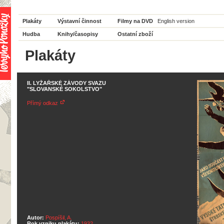
Plakáty
Výstavní činnost
Filmy na DVD
English version
Hudba
Knihy/časopisy
Ostatní zboží
Plakáty
II. LYŽAŘSKÉ ZÁVODY SVAZU
"SLOVANSKÉ SOKOLSTVO"
Přímý odkaz
Autor:
Pospíšil, A.
Rok vzniku plakátu:
1932