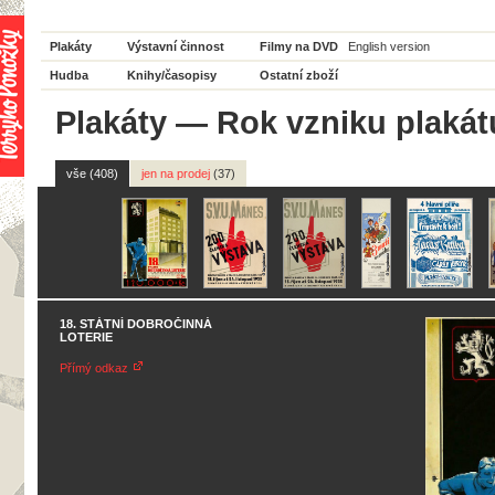
Plakáty
Výstavní činnost
Filmy na DVD
English version
Hudba
Knihy/časopisy
Ostatní zboží
Plakáty
—
Rok vzniku plakát
vše (408)
jen na prodej
(37)
18. STÁTNÍ DOBROČINNÁ
LOTERIE
Přímý odkaz