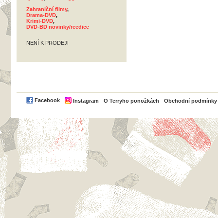
Zahraniční filmy
,
Drama-DVD
,
Krimi-DVD
,
DVD-BD novinky/reedice
NENÍ K PRODEJI
PayPal
Facebook
Instagram
O Terryho ponožkách
Obchodní podmínky