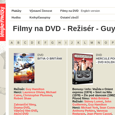
Plakáty
Výstavní činnost
Filmy na DVD
English version
Hudba
Knihy/časopisy
Ostatní zboží
Filmy na DVD - Režisér - Guy
A
B
C
D
E
F
G
H
I
J
K
L
M
N
O
P
DVD
DVD
BITVA O BRITÁNII
HERCULE PO
- DVD KOLEK
Režisér:
Guy Hamilton
Bonusy / info: Vražda v Orient
Herci:
Laurence Olivier
,
Michael
expresu (1974) + Smrt na Nilu
Caine
,
Christopher Plummer
,
(1978) + Zlo pod sluncem (1982
Robert Shaw
Původ filmu:
Velká Británie
Režisér:
Sidney Lumet
,
John
Zahraniční filmy
,
Guillermin
,
Guy Hamilton
Drama-DVD
,
Herci:
Michael York
,
Sean Conn
Válečný film-DVD
,
Anthony Perkins
,
Vanessa
Akční-DVD
Redgrave
,
Jean-Pierre Cassel
,