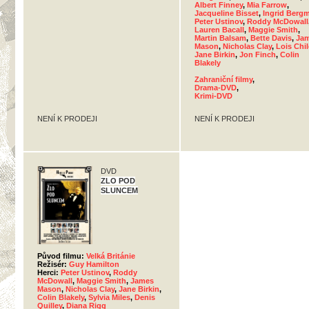
Albert Finney
,
Mia Farrow
,
Jacqueline Bisset
,
Ingrid Berg
Peter Ustinov
,
Roddy McDowall
Lauren Bacall
,
Maggie Smith
,
Martin Balsam
,
Bette Davis
,
Ja
Mason
,
Nicholas Clay
,
Lois Chi
Jane Birkin
,
Jon Finch
,
Colin
Blakely
Zahraniční filmy
,
Drama-DVD
,
Krimi-DVD
NENÍ K PRODEJI
NENÍ K PRODEJI
DVD
ZLO POD
SLUNCEM
Původ filmu:
Velká Británie
Režisér:
Guy Hamilton
Herci:
Peter Ustinov
,
Roddy
McDowall
,
Maggie Smith
,
James
Mason
,
Nicholas Clay
,
Jane Birkin
,
Colin Blakely
,
Sylvia Miles
,
Denis
Quilley
,
Diana Rigg