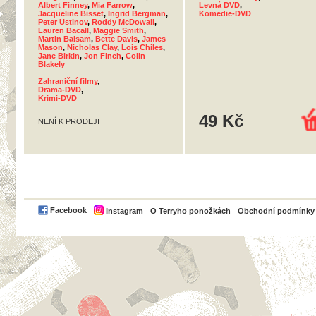
Albert Finney
,
Mia Farrow
,
Levná DVD
,
Jacqueline Bisset
,
Ingrid Bergman
,
Komedie-DVD
Peter Ustinov
,
Roddy McDowall
,
Lauren Bacall
,
Maggie Smith
,
Martin Balsam
,
Bette Davis
,
James
Mason
,
Nicholas Clay
,
Lois Chiles
,
Jane Birkin
,
Jon Finch
,
Colin
Blakely
Zahraniční filmy
,
Drama-DVD
,
Krimi-DVD
49 Kč
NENÍ K PRODEJI
PayPal
Facebook
Instagram
O Terryho ponožkách
Obchodní podmínky