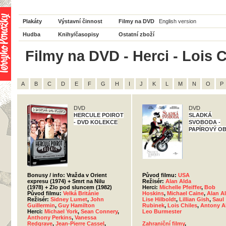
Plakáty
Výstavní činnost
Filmy na DVD
English version
Hudba
Knihy/časopisy
Ostatní zboží
Filmy na DVD - Herci - Lois C
A
B
C
D
E
F
G
H
I
J
K
L
M
N
O
P
DVD
DVD
HERCULE POIROT
SLADKÁ
- DVD KOLEKCE
SVOBODA -
PAPÍROVÝ O
Bonusy / info: Vražda v Orient
Původ filmu:
USA
expresu (1974) + Smrt na Nilu
Režisér:
Alan Alda
(1978) + Zlo pod sluncem (1982)
Herci:
Michelle Pfeiffer
,
Bob
Původ filmu:
Velká Británie
Hoskins
,
Michael Caine
,
Alan A
Režisér:
Sidney Lumet
,
John
Lise Hilboldt
,
Lillian Gish
,
Saul
Guillermin
,
Guy Hamilton
Rubinek
,
Lois Chiles
,
Antony A
Herci:
Michael York
,
Sean Connery
,
Leo Burmester
Anthony Perkins
,
Vanessa
Redgrave
,
Jean-Pierre Cassel
,
Zahraniční filmy
,