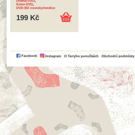
Drama-DVD
,
Krimi-DVD
,
DVD-BD novinky/reedice
199 Kč
PayPal
Facebook
Instagram
O Terryho ponožkách
Obchodní podmínky