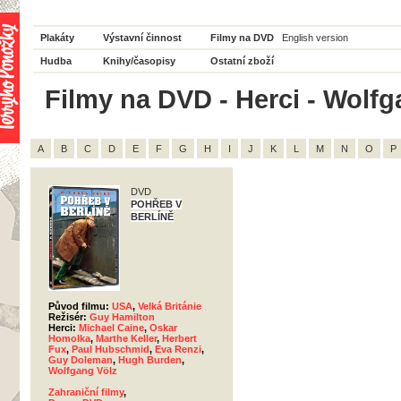
Plakáty
Výstavní činnost
Filmy na DVD
English version
Hudba
Knihy/časopisy
Ostatní zboží
Filmy na DVD - Herci - Wolfg
A
B
C
D
E
F
G
H
I
J
K
L
M
N
O
P
DVD
POHŘEB V
BERLÍNĚ
Původ filmu:
USA
,
Velká Británie
Režisér:
Guy Hamilton
Herci:
Michael Caine
,
Oskar
Homolka
,
Marthe Keller
,
Herbert
Fux
,
Paul Hubschmid
,
Eva Renzi
,
Guy Doleman
,
Hugh Burden
,
Wolfgang Völz
Zahraniční filmy
,