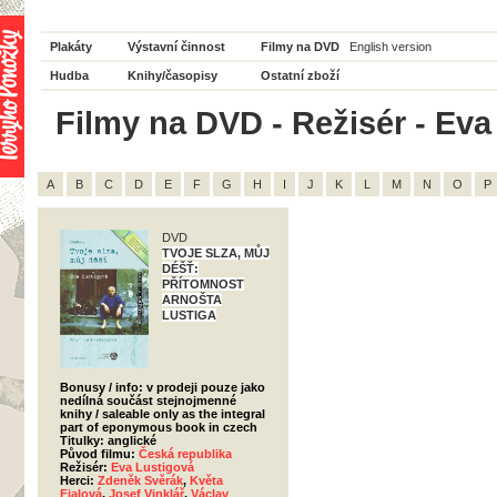
Plakáty
Výstavní činnost
Filmy na DVD
English version
Hudba
Knihy/časopisy
Ostatní zboží
Filmy na DVD - Režisér - Eva
A
B
C
D
E
F
G
H
I
J
K
L
M
N
O
P
DVD
TVOJE SLZA, MŮJ
DÉŠŤ:
PŘÍTOMNOST
ARNOŠTA
LUSTIGA
Bonusy / info: v prodeji pouze jako
nedílná součást stejnojmenné
knihy / saleable only as the integral
part of eponymous book in czech
Titulky: anglické
Původ filmu:
Česká republika
Režisér:
Eva Lustigová
Herci:
Zdeněk Svěrák
,
Květa
Fialová
,
Josef Vinklář
,
Václav