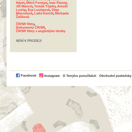
Havel
,
Miloš Forman
,
Ivan Passer
,
Jiří Menzel
,
Tomáš Töpfer
,
Arnošt
Lustig
,
Eva Lustigová
,
Olga
Menzelová
,
Laďa Kerndl
,
Michaela
Žaňková
ČR/SR filmy
,
Dokumenty ČR/SR
,
ČR/SR filmy s anglickými titulky
NENÍ K PRODEJI
PayPal
Facebook
Instagram
O Terryho ponožkách
Obchodní podmínky