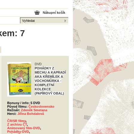
Nákupní košík
lkem: 7
DVD
POHÁDKY Z
MECHU A KAPRADÍ
AKA KŘEMÍLEK A
VOCHOMŮRKA -
KOMPLETNÍ
KOLEKCE
(PAPÍROVÝ OBAL)
Bonusy / info: 5 DVD
Původ filmu:
Československo
Režisér:
Zdeněk Smetana
Herci:
Jiřina Bohdalová
ČR/SR filmy
,
Z archivu ČT
,
Animovaný film-DVD
,
Pohádky-DVD
,