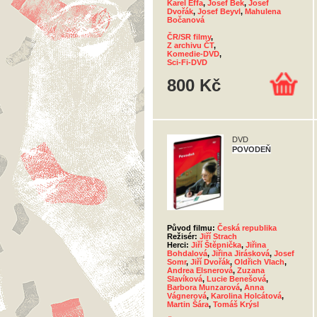
Karel Effa
,
Josef Bek
,
Josef
Dvořák
,
Josef Beyvl
,
Mahulena
Bočanová
ČR/SR filmy
,
Z archivu ČT
,
Komedie-DVD
,
Sci-Fi-DVD
800 Kč
DVD
POVODEŇ
Původ filmu:
Česká republika
Režisér:
Jiří Strach
Herci:
Jiří Štěpnička
,
Jiřina
Bohdalová
,
Jiřina Jirásková
,
Josef
Somr
,
Jiří Dvořák
,
Oldřich Vlach
,
Andrea Elsnerová
,
Zuzana
Slavíková
,
Lucie Benešová
,
Barbora Munzarová
,
Anna
Vágnerová
,
Karolina Holcátová
,
Martin Šára
,
Tomáš Krýsl