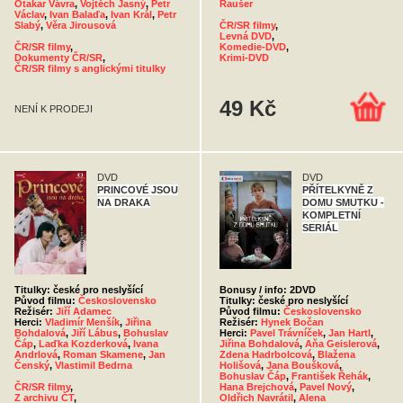
Otakar Vávra
,
Vojtěch Jasný
,
Petr
Raušer
Václav
,
Ivan Balaďa
,
Ivan Král
,
Petr
Slabý
,
Věra Jirousová
ČR/SR filmy
,
Levná DVD
,
ČR/SR filmy
,
Komedie-DVD
,
Dokumenty ČR/SR
,
Krimi-DVD
ČR/SR filmy s anglickými titulky
49 Kč
NENÍ K PRODEJI
DVD
DVD
PRINCOVÉ JSOU
PŘÍTELKYNĚ Z
NA DRAKA
DOMU SMUTKU -
KOMPLETNÍ
SERIÁL
Titulky: české pro neslyšící
Bonusy / info: 2DVD
Původ filmu:
Československo
Titulky: české pro neslyšící
Režisér:
Jiří Adamec
Původ filmu:
Československo
Herci:
Vladimír Menšík
,
Jiřina
Režisér:
Hynek Bočan
Bohdalová
,
Jiří Lábus
,
Bohuslav
Herci:
Pavel Trávníček
,
Jan Hartl
,
Čáp
,
Laďka Kozderková
,
Ivana
Jiřina Bohdalová
,
Aňa Geislerová
,
Andrlová
,
Roman Skamene
,
Jan
Zdena Hadrbolcová
,
Blažena
Čenský
,
Vlastimil Bedrna
Holišová
,
Jana Boušková
,
Bohuslav Čáp
,
František Řehák
,
ČR/SR filmy
,
Hana Brejchová
,
Pavel Nový
,
Z archivu ČT
,
Oldřich Navrátil
,
Alena