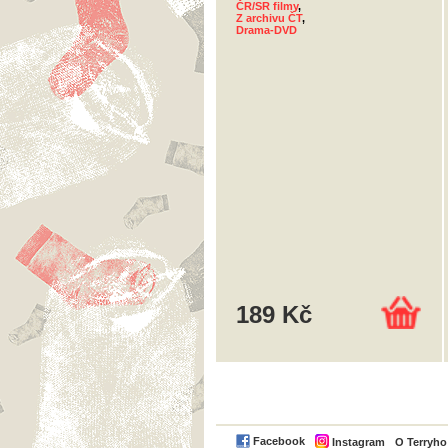
ČR/SR filmy
,
Z archivu ČT
,
Drama-DVD
189 Kč
Facebook
Instagram
O Terryh