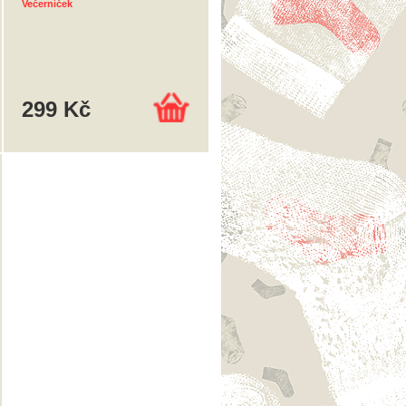
Večerníček
299 Kč