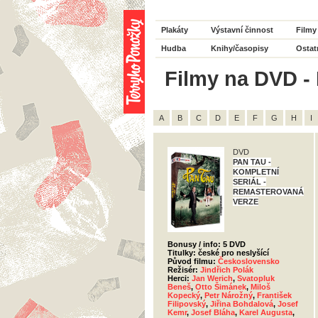
Plakáty
Výstavní činnost
Filmy
Hudba
Knihy/časopisy
Ostat
Filmy na DVD - 
A
B
C
D
E
F
G
H
I
DVD
PAN TAU -
KOMPLETNÍ
SERIÁL -
REMASTEROVANÁ
VERZE
Bonusy / info: 5 DVD
Titulky: české pro neslyšící
Původ filmu:
Československo
Režisér:
Jindřich Polák
Herci:
Jan Werich
,
Svatopluk
Beneš
,
Otto Šimánek
,
Miloš
Kopecký
,
Petr Nárožný
,
František
Filipovský
,
Jiřina Bohdalová
,
Josef
Kemr
,
Josef Bláha
,
Karel Augusta
,