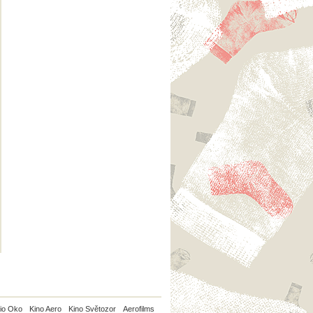
io Oko
Kino Aero
Kino Světozor
Aerofilms