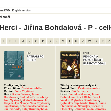
 na DVD
English version
ní zboží
Herci - Jiřina Bohdalová - P - ce
J
K
L
M
N
O
P
Q
R
S
T
U
V
W
X
Y
Z
DVD
DVD
PÁTRÁNÍ PO
PĚNIČKA A
ESTER
PARAPLÍČKO -
PAPÍROVÝ OBAL
Titulky: anglické
Titulky: české pro neslyšící
Původ filmu:
Česká republika
Původ filmu:
Československo
Režisér:
Věra Chytilová
Režisér:
Jiří Sequens
Herci:
Květa Fialová
,
Jiřina
Herci:
Jaroslav Marvan
,
Jiřina
Bohdalová
,
Radoslav Brzobohatý
,
Bohdalová
,
Josef Bláha
,
Josef
Ivan Vyskočil
,
Marta Kubišová
,
Jiří
Vinklář
,
Radoslav Brzobohatý
,
Krejčík
,
Jan Němec
,
Věra Chytilová
,
Bohuslav Čáp
,
Martin Růžek
,
Jiřina
Jan Klusák
,
Kateřina Macháčková
,
Štěpničková
,
Stanislav Fišer
,
Ota
Jiří Svoboda
,
Ester Krumbachová
,
Sklenčka
,
Bohumil Šmída
,
Jaroslav