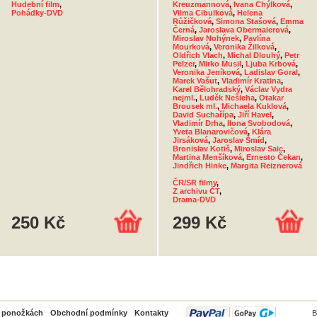
Hudební film
,
Kreuzmannová
,
Ivana Chýlková
,
Pohádky-DVD
Vilma Cibulková
,
Helena
Růžičková
,
Simona Stašová
,
Emma
Černá
,
Jaroslava Obermaierová
,
Miroslav Nohýnek
,
Pavlína
Mourková
,
Veronika Žilková
,
Oldřich Vlach
,
Michal Dlouhý
,
Petr
Pelzer
,
Mirko Musil
,
Ljuba Krbová
,
Veronika Jeníková
,
Ladislav Goral
,
Marek Vašut
,
Vladimír Kratina
,
Karel Bělohradský
,
Václav Vydra
nejml.
,
Luděk Nešleha
,
Otakar
Brousek ml.
,
Michaela Kuklová
,
David Suchařípa
,
Jiří Havel
,
Vladimír Drha
,
Ilona Svobodová
,
Yveta Blanarovičová
,
Klára
Jirsáková
,
Jaroslav Šmíd
,
Bronislav Kotiš
,
Miroslav Saic
,
Martina Menšíková
,
Ernesto Čekan
,
Jindřich Hinke
,
Margita Reiznerová
ČR/SR filmy
,
Z archivu ČT
,
Drama-DVD
250 Kč
299 Kč
PayPal
o ponožkách
Obchodní podmínky
Kontakty
B