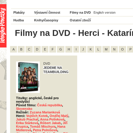
Plakáty
Výstavní činnost
Filmy na DVD
English version
Hudba
Knihy/časopisy
Ostatní zboží
Filmy na DVD - Herci - Katar
A
B
C
D
E
F
G
H
I
J
K
L
M
N
O
P
DVD
JEDEME NA
TEAMBUILDING
Titulky: anglické, české pro
neslyšící
Původ filmu:
Česká republika
,
Slovensko
Režisér:
Zuzana Marianková
Herci:
Vojtěch Kotek
,
Ondřej Malý
,
Jakub Prachař
,
Anna Polívková
,
Erika Stárková
,
Róbert Jakab
,
Jiří
Krupica
,
Tomáš Mischura
,
Hana
Müllerová
,
Petra Polnišová
,