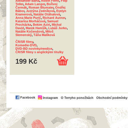
Alexander Bárta
,
Robin Ferro
,
Filip
Teller
,
Adam Langer
,
Bořivoj
Čermák
,
Roman Blumaier
,
Ondřej
Bábor
,
Justýna Zedníková
,
Evelyn
Kramerová
,
Natálie Otáhalová
,
Anna Marie Purić
,
Richard Autner
,
Katarína Morháčová
,
Samuel
Procházka
,
Bekim Aziri
,
Michal
David
,
Marek Hamšík
,
Lukáš Jurko
,
Natálie Kočendová
,
Miloš
Slemenský
,
Táňa Malíková
ČR/SR filmy
,
Komedie-DVD
,
DVD-BD novinky/reedice
,
ČR/SR filmy s anglickými titulky
199 Kč
PayPal
Facebook
Instagram
O Terryho ponožkách
Obchodní podmínky