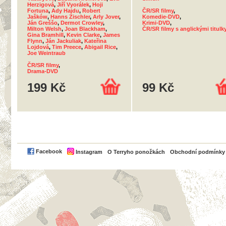
Herzigová
,
Jiří Vyorálek
,
Hoji
Fortuna
,
Ady Hajdu
,
Robert
ČR/SR filmy
,
Jašków
,
Hanns Zischler
,
Arly Jover
,
Komedie-DVD
,
Ján Greššo
,
Dermot Crowley
,
Krimi-DVD
,
Milton Welsh
,
Joan Blackham
,
ČR/SR filmy s anglickými titulk
Gina Bramhill
,
Kevin Clarke
,
James
Flynn
,
Ján Jackuliak
,
Kateřina
Lojdová
,
Tim Preece
,
Abigail Rice
,
Joe Weintraub
ČR/SR filmy
,
Drama-DVD
199 Kč
99 Kč
PayPal
Facebook
Instagram
O Terryho ponožkách
Obchodní podmínky