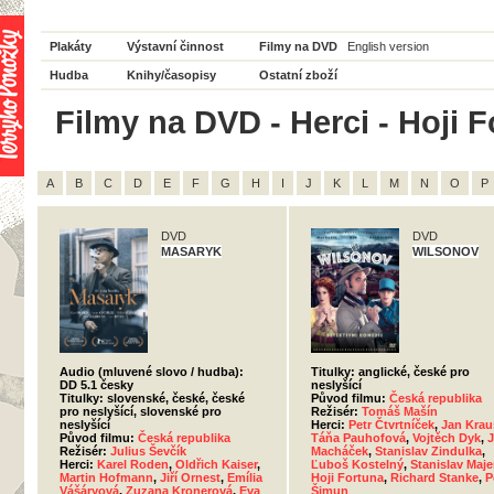
Plakáty
Výstavní činnost
Filmy na DVD
English version
Hudba
Knihy/časopisy
Ostatní zboží
Filmy na DVD - Herci - Hoji F
A
B
C
D
E
F
G
H
I
J
K
L
M
N
O
P
DVD
DVD
MASARYK
WILSONOV
Audio (mluvené slovo / hudba):
Titulky: anglické, české pro
DD 5.1 česky
neslyšící
Titulky: slovenské, české, české
Původ filmu:
Česká republika
pro neslyšící, slovenské pro
Režisér:
Tomáš Mašín
neslyšící
Herci:
Petr Čtvrtníček
,
Jan Krau
Původ filmu:
Česká republika
Táňa Pauhofová
,
Vojtěch Dyk
,
J
Režisér:
Julius Ševčík
Macháček
,
Stanislav Zindulka
,
Herci:
Karel Roden
,
Oldřich Kaiser
,
Ľuboš Kostelný
,
Stanislav Maje
Martin Hofmann
,
Jiří Ornest
,
Emília
Hoji Fortuna
,
Richard Stanke
,
P
Vášáryová
,
Zuzana Kronerová
,
Eva
Šimun