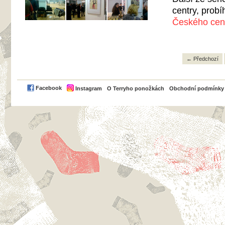
centry, probí
Českého cent
← Předchozí
PayPal
Facebook
Instagram
O Terryho ponožkách
Obchodní podmínky