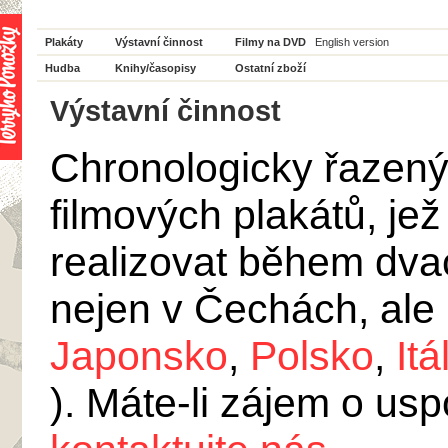
Plakáty
Výstavní činnost
Filmy na DVD
English version
Hudba
Knihy/časopisy
Ostatní zboží
Výstavní činnost
Chronologicky řazený
filmových plakátů, je
realizovat během dvac
nejen v Čechách, ale 
Japonsko
,
Polsko
,
Itá
). Máte-li zájem o us