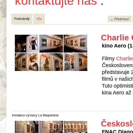
kontaktujte nás
.
Podrobněji
Vše
← Předchozí
Charlie 
kino Aero (1.
Filmy
Charli
Českoslovens
představuje 2
filmů v našic
Tuto optimis
kina Aero až 
Instalace výstavy La Maquinista:
Českosl
FNAC Diagon