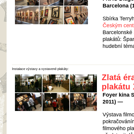
Barcelona (1
Sbírka Terryh
Českým cent
Barcelonské
plakátů: Špa
hudební téma
Instalace výstavy a vystavené plakáty:
Zlatá é
plakátu 
Foyer kina S
2011) —
Výstava film
pokračováním
filmového pl