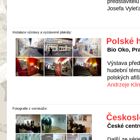
představitel
Josefa Vyleťa
Instalace výstavy a vystavené plakáty:
Polské 
Bio Oko, Pra
Výstava před
hudební téma
polských afiš
Andrzeje Kl
Fotografie z vernisáže:
Českosl
České centru
Další ze séri