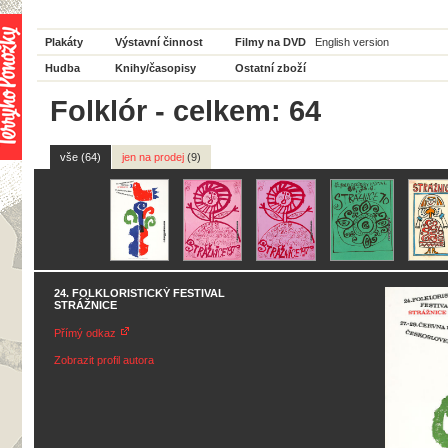
Plakáty
Výstavní činnost
Filmy na DVD
English version
Hudba
Knihy/časopisy
Ostatní zboží
Folklór - celkem: 64
vše (64)
jen na prodej
(9)
24. FOLKLORISTICKÝ FESTIVAL
STRÁŽNICE
Přímý odkaz
Zobrazit profil autora