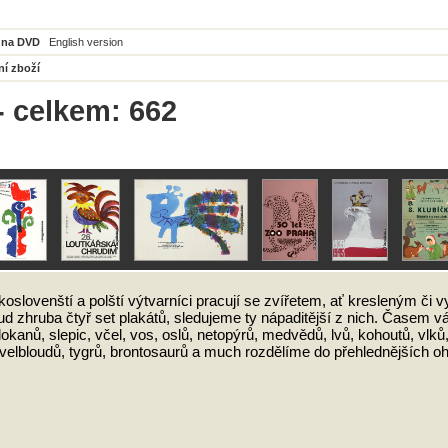
 na DVD
English version
ní zboží
 - celkem: 662
koslovenští a polští výtvarníci pracují se zvířetem, ať kresleným či
ud zhruba čtyř set plakátů, sledujeme ty nápaditější z nich. Časem 
lokanů, slepic, včel, vos, oslů, netopýrů, medvědů, lvů, kohoutů, vlků, 
, velbloudů, tygrů, brontosaurů a much rozdělíme do přehlednějších o