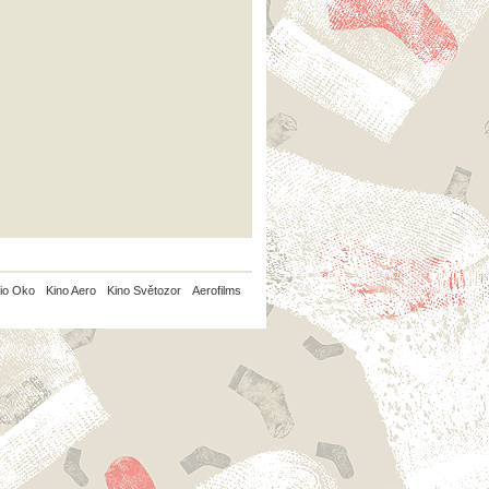
io Oko
Kino Aero
Kino Světozor
Aerofilms