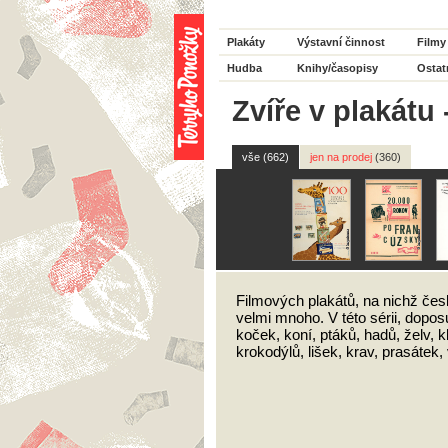
Plakáty
Výstavní činnost
Filmy
Hudba
Knihy/časopisy
Ostat
Zvíře v plakátu
vše (662)
jen na prodej
(360)
Filmových plakátů, na nichž čes
velmi mnoho. V této sérii, dopos
koček, koní, ptáků, hadů, želv, k
krokodýlů, lišek, krav, prasátek