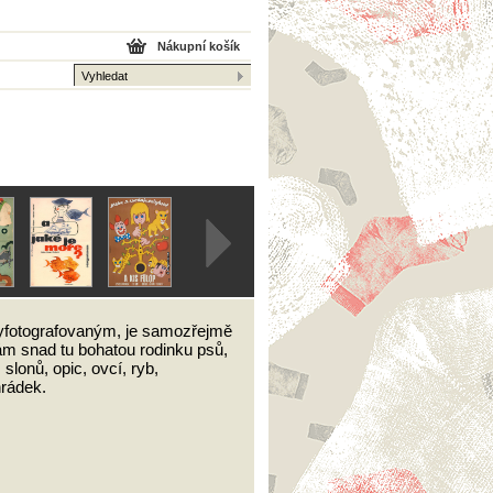
Nákupní košík
 vyfotografovaným, je samozřejmě
vám snad tu bohatou rodinku psů,
slonů, opic, ovcí, ryb,
hrádek.