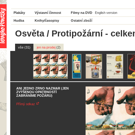
Plakáty
Výstavní činnost
Filmy na DVD
English version
Hudba
Knihy/časopisy
Ostatní zboží
Osvěta / Protipožární - celke
vše (31)
jen na prodej
(2)
ANI JEDNO ZRNO NAZMAR (JEN
ZVÝŠENOU OPATRNOSTÍ
ZABRÁNÍME POŽÁRU)
Přímý odkaz