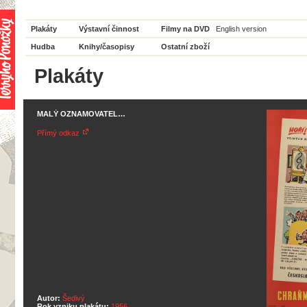
Plakáty
Výstavní činnost
Filmy na DVD
English version
Hudba
Knihy/časopisy
Ostatní zboží
Plakáty
MALÝ OZNAMOVATEL…
Přímý odkaz
Autor:
Šedivý
Rok vzniku plakátu:
1956