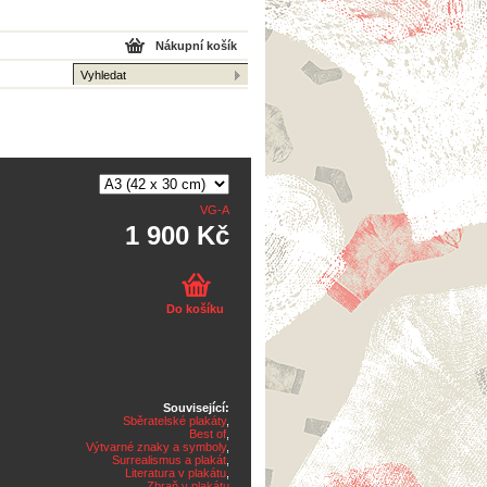
Nákupní košík
VG-A
1 900 Kč
Do košíku
Související:
Sběratelské plakáty
,
Best of
,
Výtvarné znaky a symboly
,
Surrealismus a plakát
,
Literatura v plakátu
,
Zbraň v plakátu