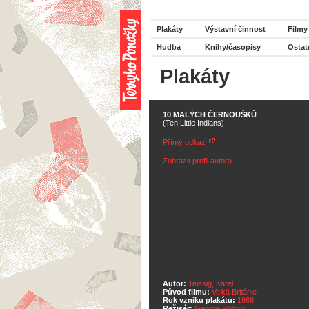
Plakáty
Výstavní činnost
Filmy
Hudba
Knihy/časopisy
Ostat
Plakáty
10 MALÝCH ČERNOUŠKŮ
(Ten Little Indians)
Přímý odkaz
Zobrazit profil autora
Autor:
Teissig, Karel
Původ filmu:
Velká Británie
Rok vzniku plakátu:
1968
Režisér:
George Pollock