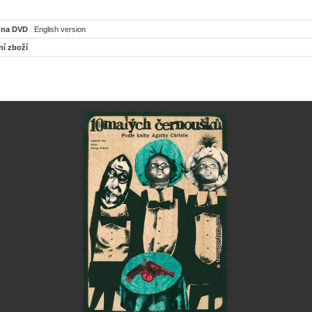
 na DVD
English version
ní zboží