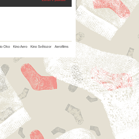
io Oko
Kino Aero
Kino Světozor
Aerofilms