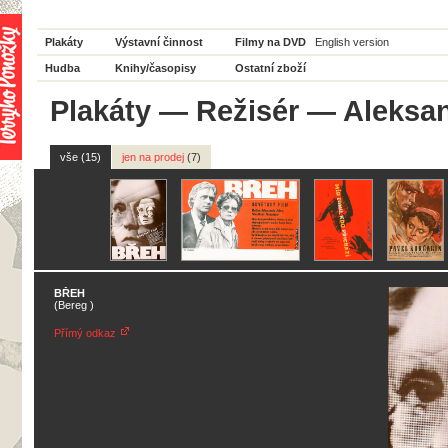
Plakáty
Výstavní činnost
Filmy na DVD
English version
Hudba
Knihy/časopisy
Ostatní zboží
Plakáty
—
Režisér
— Aleksan
vše (15)
jen na prodej
(7)
BŘEH
(Bereg )
Přímý odkaz