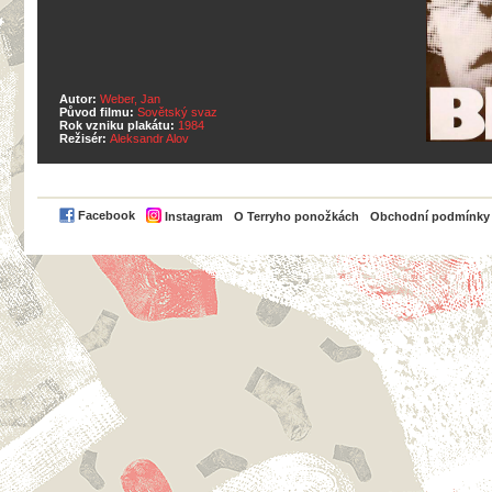
Autor:
Weber, Jan
Původ filmu:
Sovětský svaz
Rok vzniku plakátu:
1984
Režisér:
Aleksandr Alov
PayPal
Facebook
Instagram
O Terryho ponožkách
Obchodní podmínky