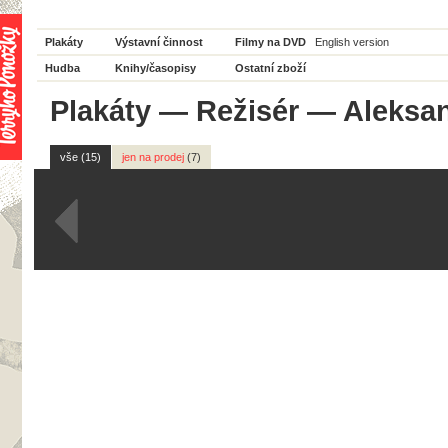
Plakáty
Výstavní činnost
Filmy na DVD
English version
Hudba
Knihy/časopisy
Ostatní zboží
Plakáty
—
Režisér
— Aleksan
vše (15)
jen na prodej
(7)