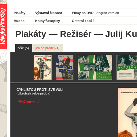
Plakáty
Výstavní činnost
Filmy na DVD
English version
Hudba
Knihy/časopisy
Ostatní zboží
Plakáty
—
Režisér
— Julij K
vše (5)
jen na prodej
(1)
CYKLISTOU PROTI SVÉ VŮLI
(Ukrotiteli velosipedov)
Přímý odkaz