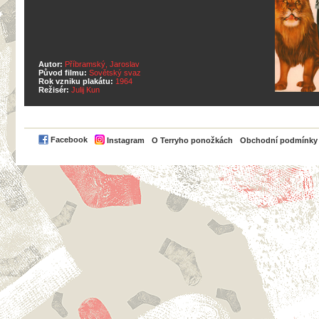
Autor:
Příbramský, Jaroslav
Původ filmu:
Sovětský svaz
Rok vzniku plakátu:
1964
Režisér:
Julij Kun
PayPal
Facebook
Instagram
O Terryho ponožkách
Obchodní podmínky