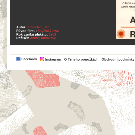
Autor:
Kratochvíl, Jan
Původ filmu:
Sovětský svaz
Rok vzniku plakátu:
1969
Režisér:
Andrej Tarkovskij
PayPal
Facebook
Instagram
O Terryho ponožkách
Obchodní podmínky