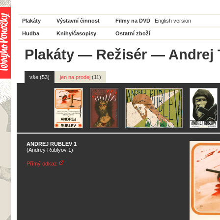
Plakáty
Výstavní činnost
Filmy na DVD
English version
Hudba
Knihy/časopisy
Ostatní zboží
Plakáty
—
Režisér
— Andrej 
vše (53)
jen na prodej
(11)
ANDREJ RUBLEV 1
(Andrey Rublyov 1)
Přímý odkaz