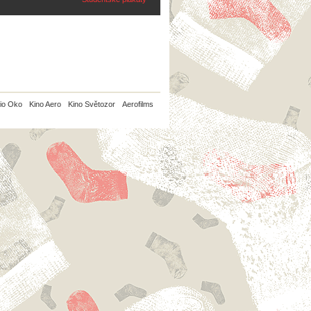
io Oko
Kino Aero
Kino Světozor
Aerofilms