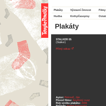
Plakáty
Výstavní činnost
Filmy
Hudba
Knihy/časopisy
Ostat
Plakáty
STALKER 05
(Stalker)
Přímý odkaz
Autor:
Petrovič, Ján
Původ filmu:
Sovětský svaz
Rok vzniku plakátu:
2006
Režisér:
Andrej Tarkovskij