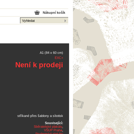
Nákupní košík
A1 (84 x 60 cm)
EXC+
Není k prodeji
stříkané přes šablony a sítotisk
Související:
Sběratelské plakáty
,
VŠUP Praha
,
Studentské plakáty