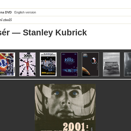
 na DVD
English version
ní zboží
sér
— Stanley Kubrick