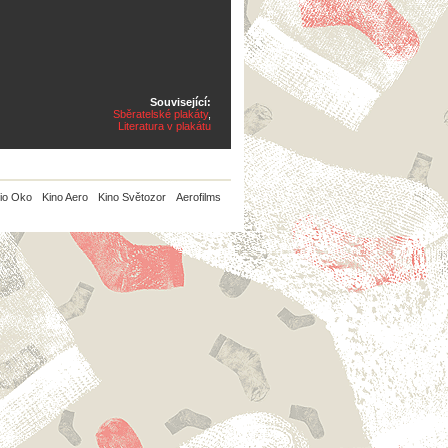
Související:
Sběratelské plakáty
,
Literatura v plakátu
io Oko
Kino Aero
Kino Světozor
Aerofilms