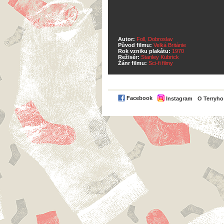
Autor:
Foll, Dobroslav
Původ filmu:
Velká Británie
Rok vzniku plakátu:
1970
Režisér:
Stanley Kubrick
Žánr filmu:
Sci-fi filmy
Facebook
Instagram
O Terryh