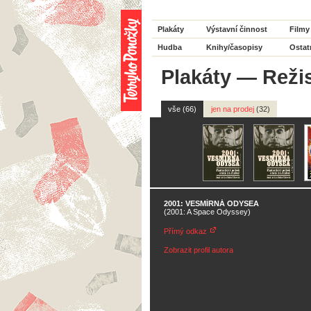
Plakáty
Výstavní činnost
Filmy
Hudba
Knihy/časopisy
Ostat
Plakáty
—
Reži
vše (66)
jen na prodej
(32)
2001: VESMÍRNÁ ODYSEA
(2001: A Space Odyssey)
Přímý odkaz
Zobrazit profil autora