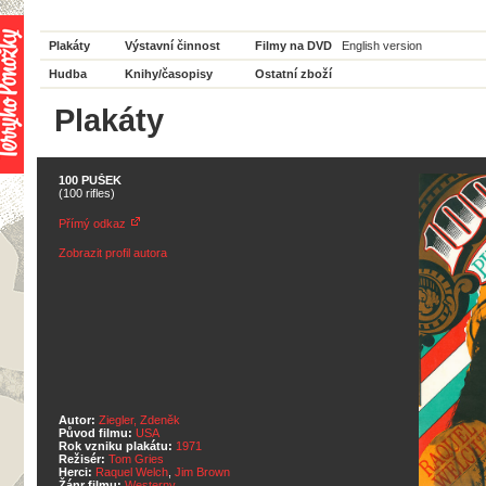
Plakáty
Výstavní činnost
Filmy na DVD
English version
Hudba
Knihy/časopisy
Ostatní zboží
Plakáty
100 PUŠEK
(100 rifles)
Přímý odkaz
Zobrazit profil autora
Autor:
Ziegler, Zdeněk
Původ filmu:
USA
Rok vzniku plakátu:
1971
Režisér:
Tom Gries
Herci:
Raquel Welch
,
Jim Brown
Žánr filmu:
Westerny