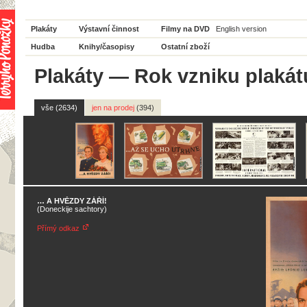
Plakáty
Výstavní činnost
Filmy na DVD
English version
Hudba
Knihy/časopisy
Ostatní zboží
Plakáty
—
Rok vzniku plakát
vše (2634)
jen na prodej
(394)
… A HVĚZDY ZÁŘÍ!
(Doneckije sachtory)
Přímý odkaz