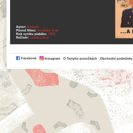
Autor:
Anonym
Původ filmu:
Sovětský svaz
Rok vzniku plakátu:
1952
Režisér:
Leonid Lukov
PayPal
Facebook
Instagram
O Terryho ponožkách
Obchodní podmínky