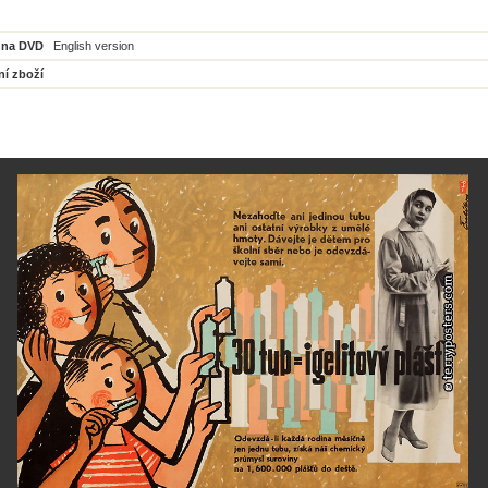
 na DVD
English version
ní zboží