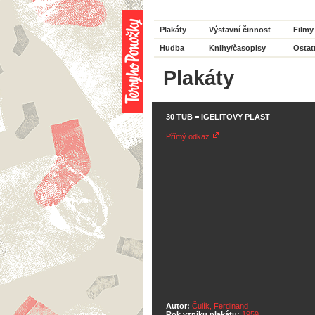
Plakáty
Výstavní činnost
Filmy
Hudba
Knihy/časopisy
Ostat
Plakáty
30 TUB = IGELITOVÝ PLÁŠŤ
Přímý odkaz
Autor:
Čulík, Ferdinand
Rok vzniku plakátu:
1959