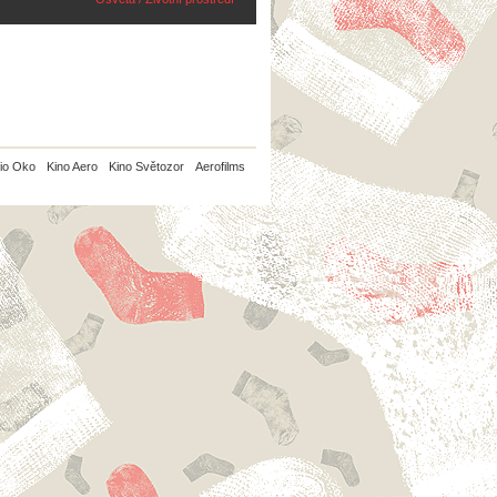
io Oko
Kino Aero
Kino Světozor
Aerofilms