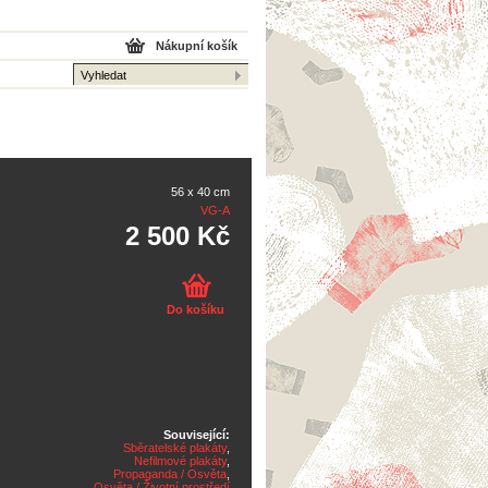
Nákupní košík
56 x 40 cm
VG-A
2 500 Kč
Do košíku
Související:
Sběratelské plakáty
,
Nefilmové plakáty
,
Propaganda / Osvěta
,
Osvěta / Životní prostředí