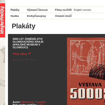
Plakáty
Výstavní činnost
Filmy na DVD
English version
Hudba
Knihy/časopisy
Ostatní zboží
Plakáty
5000 LET ZEMĚDĚLSTVÍ
OLOMOUCKÉHO KRAJE
(KRAJSKÉ MUSEUM V
OLOMOUCI)
Přímý odkaz
Zobrazit profil autora
Autor:
Bělohlávek, František
Rok vzniku plakátu:
1952