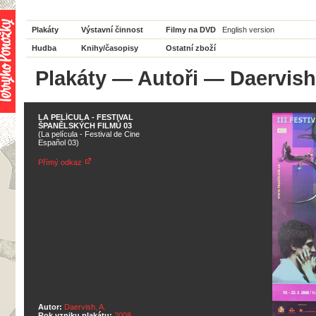
Plakáty
Výstavní činnost
Filmy na DVD
English version
Hudba
Knihy/časopisy
Ostatní zboží
Plakáty
—
Autoři
— Daervish,
LA PELÍCULA - FESTIVAL
ŠPANĚLSKÝCH FILMŮ 03
(La película - Festival de Cine
Español 03)
Přímý odkaz
Autor:
Daervish, A.
Rok vzniku plakátu:
2008