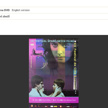
 na DVD
English version
ní zboží