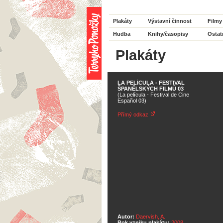
Plakáty
Výstavní činnost
Filmy
Hudba
Knihy/časopisy
Ostat
Plakáty
LA PELÍCULA - FESTIVAL
ŠPANĚLSKÝCH FILMŮ 03
(La película - Festival de Cine
Español 03)
Přímý odkaz
Autor:
Daervish, A.
Rok vzniku plakátu:
2008