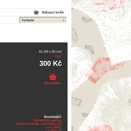
Nákupní košík
A1 (84 x 60 cm)
EXC
300 Kč
Do košíku
Související:
Sběratelské plakáty
,
Filmové festivaly a přehlídky (po
roce 1989)
,
La Película