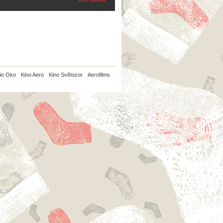
io Oko
Kino Aero
Kino Světozor
Aerofilms