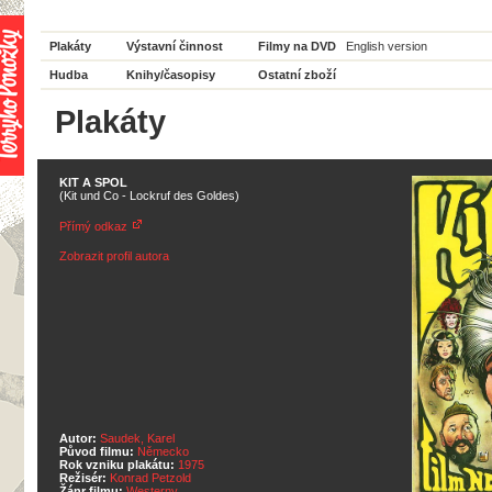
Plakáty
Výstavní činnost
Filmy na DVD
English version
Hudba
Knihy/časopisy
Ostatní zboží
Plakáty
KIT A SPOL
(Kit und Co - Lockruf des Goldes)
Přímý odkaz
Zobrazit profil autora
Autor:
Saudek, Karel
Původ filmu:
Německo
Rok vzniku plakátu:
1975
Režisér:
Konrad Petzold
Žánr filmu:
Westerny