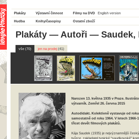
Plakáty
Výstavní činnost
Filmy na DVD
English version
Hudba
Knihy/časopisy
Ostatní zboží
Plakáty
—
Autoři
— Saudek, 
vše (70)
jen na prodej
(41)
Narozen 13. května 1935 v Praze. Ilustráto
výtvarník. Zemřel 26. června 2015
Autodidakt. Kolektivně vystavuje od roku
samostatně od roku 1964. V letech 1966-1
třicet devět filmových plakátů.
Kája Saudek (1935) je nejvýznamnější česk
tvůrce, zakladatel typické “saudkovské” ko