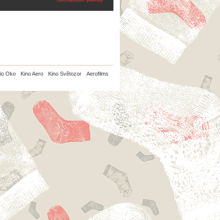
io Oko
Kino Aero
Kino Světozor
Aerofilms