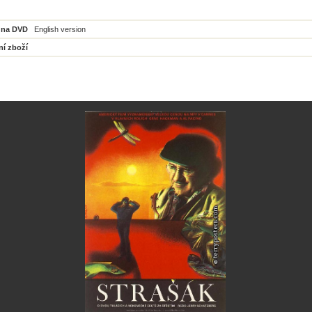
 na DVD
English version
ní zboží