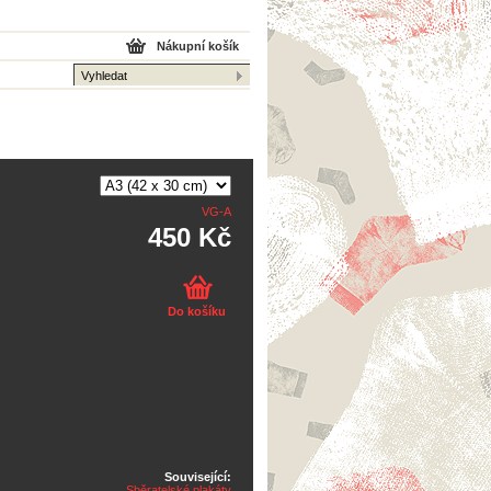
Nákupní košík
VG-A
450 Kč
Do košíku
Související:
Sběratelské plakáty