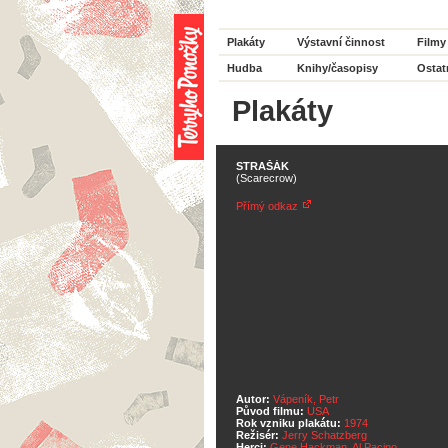
Plakáty
Výstavní činnost
Filmy
Hudba
Knihy/časopisy
Ostat
Plakáty
STRAŠÁK
(Scarecrow)
Přímý odkaz
Autor:
Vápeník, Petr
Původ filmu:
USA
Rok vzniku plakátu:
1974
Režisér:
Jerry Schatzberg
Herci:
Gene Hackman
,
Al Pacino