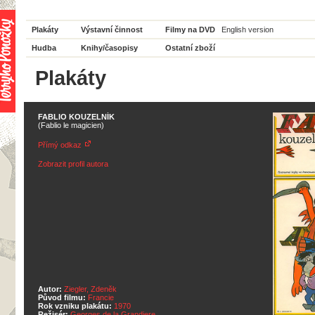
Plakáty
Výstavní činnost
Filmy na DVD
English version
Hudba
Knihy/časopisy
Ostatní zboží
Plakáty
FABLIO KOUZELNÍK
(Fablio le magicien)
Přímý odkaz
Zobrazit profil autora
Autor:
Ziegler, Zdeněk
Původ filmu:
Francie
Rok vzniku plakátu:
1970
Režisér:
Georges de la Grandiere