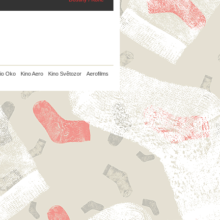
io Oko
Kino Aero
Kino Světozor
Aerofilms