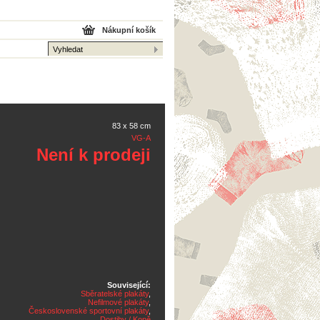
Nákupní košík
83 x 58 cm
VG-A
Není k prodeji
Související:
Sběratelské plakáty
,
Nefilmové plakáty
,
Československé sportovní plakáty
,
Dostihy / Koně