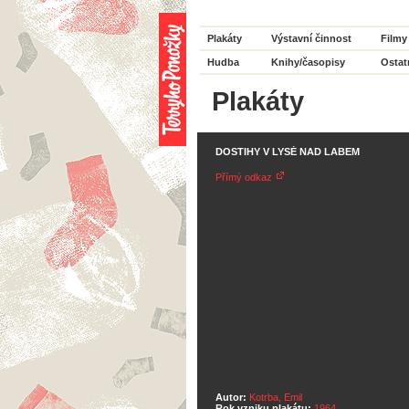
Plakáty
Výstavní činnost
Filmy
Hudba
Knihy/časopisy
Ostat
Plakáty
DOSTIHY V LYSÉ NAD LABEM
Přímý odkaz
Autor:
Kotrba, Emil
Rok vzniku plakátu:
1964