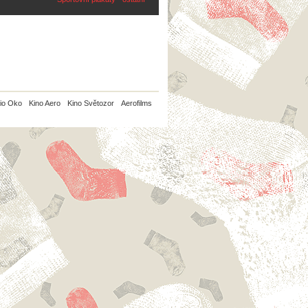
io Oko
Kino Aero
Kino Světozor
Aerofilms