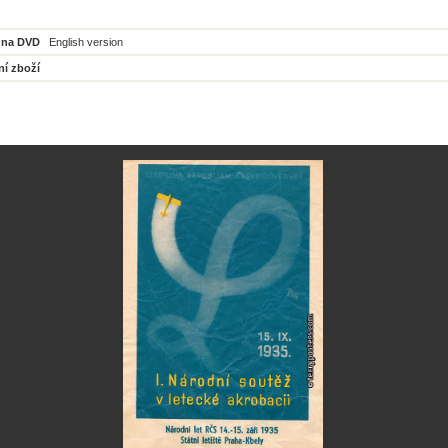
 na DVD
English version
ní zboží