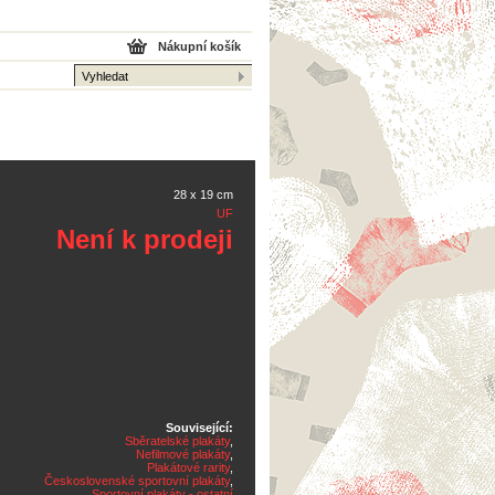
Nákupní košík
28 x 19 cm
UF
Není k prodeji
Související:
Sběratelské plakáty
,
Nefilmové plakáty
,
Plakátové rarity
,
Československé sportovní plakáty
,
Sportovní plakáty - ostatní