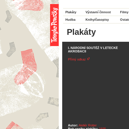
Plakáty
Výstavní činnost
Filmy
Hudba
Knihy/časopisy
Ostat
Plakáty
I. NÁRODNÍ SOUTĚŽ V LETECKÉ
AKROBACII
Přímý odkaz
Autor:
Ateliér Rotter
Rok vzniku plakátu:
1935