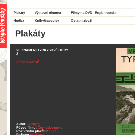
Plakáty
Výstavní činnost
Filmy na DVD
English version
Hudba
Knihy/časopisy
Ostatní zboží
Plakáty
VE ZNAMENÍ TYRKYSOVÉ HORY
2
Přímý odkaz
Autor:
Anonym
Původ filmu:
Československo
Rok vzniku plakátu:
1977
Režisér:
Ivo Toman