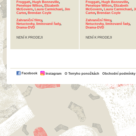
Froggatt
,
Hugh Bonneville
,
Froggatt
,
Hugh Bonneville
,
Penelope Wilton
,
Elizabeth
Penelope Wilton
,
Elizabeth
McGovern
,
Laura Carmichael
,
Jim
McGovern
,
Laura Carmichael
,
J
Carter
,
Brendan Coyle
Carter
,
Brendan Coyle
Zahraniční filmy
,
Zahraniční filmy
,
Netuctovky, limitované řady
,
Netuctovky, limitované řady
,
Drama-DVD
Drama-DVD
NENÍ K PRODEJI
NENÍ K PRODEJI
PayPal
Facebook
Instagram
O Terryho ponožkách
Obchodní podmínky