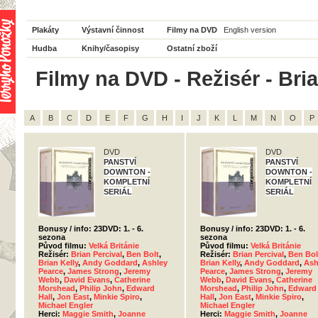
Plakáty
Výstavní činnost
Filmy na DVD
English version
Hudba
Knihy/časopisy
Ostatní zboží
Filmy na DVD - Režisér - Bria
A
B
C
D
E
F
G
H
I
J
K
L
M
N
O
P
DVD
DVD
PANSTVÍ
PANSTVÍ
DOWNTON -
DOWNTON -
KOMPLETNÍ
KOMPLETNÍ
SERIÁL
SERIÁL
Bonusy / info: 23DVD: 1. - 6.
Bonusy / info: 23DVD: 1. - 6.
sezona
sezona
Původ filmu:
Velká Británie
Původ filmu:
Velká Británie
Režisér:
Brian Percival
,
Ben Bolt
,
Režisér:
Brian Percival
,
Ben Bol
Brian Kelly
,
Andy Goddard
,
Ashley
Brian Kelly
,
Andy Goddard
,
Ash
Pearce
,
James Strong
,
Jeremy
Pearce
,
James Strong
,
Jeremy
Webb
,
David Evans
,
Catherine
Webb
,
David Evans
,
Catherine
Morshead
,
Philip John
,
Edward
Morshead
,
Philip John
,
Edward
Hall
,
Jon East
,
Minkie Spiro
,
Hall
,
Jon East
,
Minkie Spiro
,
Michael Engler
Michael Engler
Herci:
Maggie Smith
,
Joanne
Herci:
Maggie Smith
,
Joanne