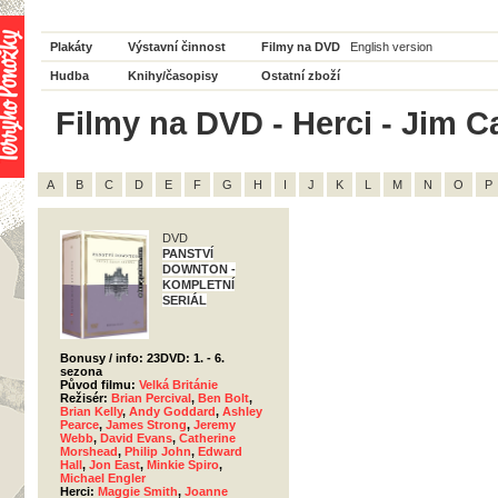
Plakáty
Výstavní činnost
Filmy na DVD
English version
Hudba
Knihy/časopisy
Ostatní zboží
Filmy na DVD - Herci - Jim Ca
A
B
C
D
E
F
G
H
I
J
K
L
M
N
O
P
DVD
PANSTVÍ
DOWNTON -
KOMPLETNÍ
SERIÁL
Bonusy / info: 23DVD: 1. - 6.
sezona
Původ filmu:
Velká Británie
Režisér:
Brian Percival
,
Ben Bolt
,
Brian Kelly
,
Andy Goddard
,
Ashley
Pearce
,
James Strong
,
Jeremy
Webb
,
David Evans
,
Catherine
Morshead
,
Philip John
,
Edward
Hall
,
Jon East
,
Minkie Spiro
,
Michael Engler
Herci:
Maggie Smith
,
Joanne