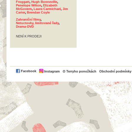
Froggatt
,
Hugh Bonneville
,
Penelope Wilton
,
Elizabeth
McGovern
,
Laura Carmichael
,
Jim
Carter
,
Brendan Coyle
Zahraniční filmy
,
Netuctovky, limitované řady
,
Drama-DVD
NENÍ K PRODEJI
PayPal
Facebook
Instagram
O Terryho ponožkách
Obchodní podmínky