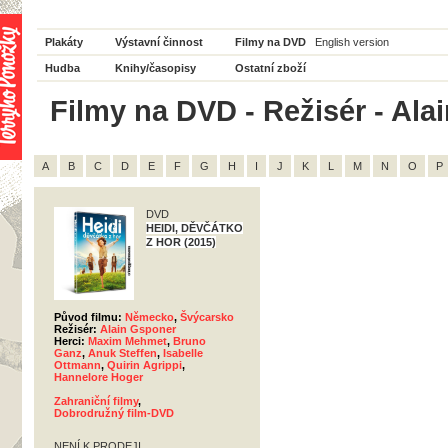
Plakáty
Výstavní činnost
Filmy na DVD
English version
Hudba
Knihy/časopisy
Ostatní zboží
Filmy na DVD - Režisér - Ala
A
B
C
D
E
F
G
H
I
J
K
L
M
N
O
P
DVD
HEIDI, DĚVČÁTKO
Z HOR (2015)
Původ filmu:
Německo
,
Švýcarsko
Režisér:
Alain Gsponer
Herci:
Maxim Mehmet
,
Bruno
Ganz
,
Anuk Steffen
,
Isabelle
Ottmann
,
Quirin Agrippi
,
Hannelore Hoger
Zahraniční filmy
,
Dobrodružný film-DVD
NENÍ K PRODEJI